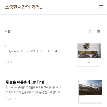
본문 바로가기
소중한시간의 기억..
나들이
+
. . . @인사동 | 20071202 SLR/C + EF 50.4
더보기
뒤늦은 여름휴가...# Final
# 1 화순의 숨겨진 무릉도원을 관람한후 정색시의 기
억속에 최고의 단풍으로 기억되는 강천사로 향하고
있었다. 열심히 악셀을 밟아 강천사로 향하던중 햇빛
더보기
과 함께 찬란하게 빛나고 있는 갈대숲을 발견했다..
그대로 그 갈대숲을 지나칠수 없어 도로 옆에 차를 세