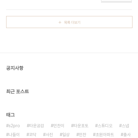
배를 타고 들어갔음에도 많은 사람들이 있더군요 ^^ .
요로운 가을담기.. . ..
. . # 2 새벽의 공기는 너무나도 차갑고 알싸해서.. 어
린 민찬이가 견디기엔 무리가 있었답니다 ^^ 그럴땐
따뜻한 엄마등이 최고~ ^^ . . . # 3 차가워진 손으로
목록 더보기
MF 포커싱을 잡자니.. 핀이 엉망이네요..그렇지만 우
리 지애랑 찬이의 표정은 잘 살아있으므로 성공! ^^ .
. . # 4 엄마는 눈을 감았으되...민찬이의 표정때문에
ㅎㅎ; 이녀석 요즘 하는짓이 너무 새롭습니다 ^^* . .
. # 5 빠질수 없는 단체사진~ ^^ 드디어 가봤습니
다.. 새벽 남이섬.. . . . # 6 나..
공지사항
최근 포스트
태그
s2pro
타운공감
민찬이
타운포토
스튜디오
스냅
나들이
코닥
사진
일상
민찬
초원아파트
출사