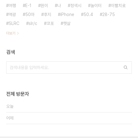
여행
E-1
원이
나
정색시
놀이터
이빨치료
역광
50마
후지
iPhone
50.4
28-75
SLRC
slr/c
코포
햇살
더보기
검색
전체 방문자
오늘
어제