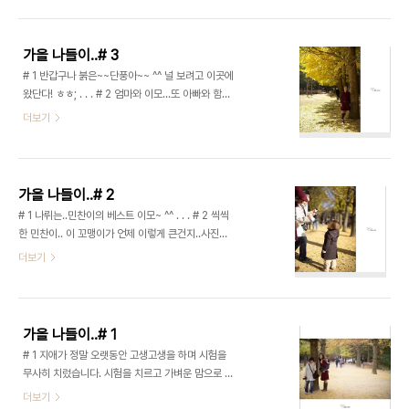
냈던 즐거운 하루였답니다. ^^ # 1 흘러가는 가을의
기려고 노력한답니다 ..
끝자락에 함께하려고.. 호암 미술관을 찾았습니다. . .
. # 2 다소 흐린 날씨에 찾아간 미술관이지만.. 다행
가을 나들이..# 3
이고 조금씩 빼꼼히 햇님께서 얼굴을 내미셨답니다. .
# 1 반갑구나 붉은~~단풍아~~ ^^ 널 보려고 이곳에
. . # 3 언제나 함께인 우리 가족..^^ . . . # 4 장난꾸
왔단다! ㅎㅎ; . . . # 2 엄마와 이모...또 아빠와 함께
러기가 되어가는 민찬쟁이~ . . . # 5 추운날씨에도
해서 즐거워 보이는 민찬이 ^^ . . . # 3 야호
더보기
어찌나 잘 뛰어다니던지..ㅎㅎ; . . . # 6 지금쯤이면
~~~~~~~~ ^^)/ . . . # 4 색시 수고했다!! ㅎㅎ; . . .
나중에 커서도 아빠엄마와 함께했던 가을의 여행들
# 5 좋은곳에 함께한 나뤼쟁이도 고마워~~ . . . # 6
이 단편적으로 나마 기억될수 있겠지요..? 그러길 소..
누가 가을 아니랄까바...붉기도 붉구나...^^; . . . # 7
^^ . . . # 8 오늘도 즐거운 기억의 한페이지가 되었습
가을 나들이..# 2
니다. ^^ . . . # 9 . . . # 10 친구끼리...^^ . . . # 11
# 1 나뤼는..민찬이의 베스트 이모~ ^^ . . . # 2 씩씩
ㅎㅎㅎ;; 나뤼쟁이..부끄러버? ㅎㅎ; . . . # 12 몇년째
한 민찬이.. 이 꼬맹이가 언제 이렇게 큰건지..사진으
인연을 이어가고 있는 나뤼쟁이... 앞으로도 잘 부탁
로 남겨놓지 않았더라면 이전의 민찬이 모습은 상상
더보기
한다! ^^ . . . # 13 가을 하늘아~ 반가워!! . ..
하기 힘들지도 모르겠어요 ^^ . . . # 3 따스한...햇
살...^^ . . . # 4 너무나 따스한 햇살에...그늘로는 가
지 않고 햇빛쪽에서만 ㅎㅎ;; . . . # 5 ^^)/ 여기봐
~~~ . . . # 6 파아란...가을 하늘과 단풍.. 그곳에 함
가을 나들이..# 1
께한 우리들.. . . . # 7 가장 빛나던 우리 아들...^^ . .
# 1 지애가 정말 오랫동안 고생고생을 하며 시험을
. # 8 칙칙 폭폭.. . . . # 9 거북이 등에탄 민찬..ㅎㅎ;
무사히 치렀습니다. 시험을 치르고 가벼운 맘으로 떠
. . . # 10 씩씩도 하여라~ . . . # 11 가을은 정말 완연
났던 남이섬.. 새벽 바람을 가르며 남이섬에 도착.. 첫
더보기
하게 물들어있더군요. 이제는 저만치 가버릴듯한 풍