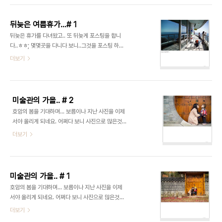
워둔뒤 갈대숲으로~ 처음보는 갈대밭에 신나하는 민
찬이 ^^ . . . # 2 황금빛으로 빛나고 있는 갈대를 담
뒤늦은 여름휴가...# 1
고 있는 지애.. 맘편이 나온 나들이에 이런저런 풍경
뒤늦은 휴가를 다녀왔고.. 또 뒤늦게 포스팅을 합니
들이 세삼 편안하게 느껴지는듯 보인다. 아직 나이는
다..ㅎㅎ; 몇몇곳을 다니다 보니..그것을 포스팅 하는
어리지만.. 사람 사는것.. 맘편한게 최고인것 같다..^^
데 장소별로 나누게 될것 같은데요. 너무 여러개로 나
더보기
. . . # 3 어딘지 지명도 알지 못하는곳이지만..정말
눴다고 뭐라 하지는 말아주세요~ ㅎㅎ; 민찬이네 가
넓디넓은 갈대밭이 장관이었다. 제때에 찾아온다면
족의 휴가일지~ 재밌게 봐주세용~ ^^; # 1 지애가 시
더욱더 웅장하게 넘실거리는 갈대숲을 볼 수 있으리
험에 매진하기 위해.. 무더웠던 2007년의 여름을
라.. 네비게이션에 체크포인트!..
꾸욱 참고 뒤늦게 떠난 2007년의 뒤늦은 여름휴
미술관의 가을.. # 2
가..^^ 처음 찾은곳은 부산! 그것도 부산의 태종대! 새
호암의 봄을 기대하며... 보름이나 지난 사진을 이제
벽을 달려 도착한 부산에서 서풍이를 만나 태종대에
서야 올리게 되네요. 어쩌다 보니 사진으로 많은것을
도착~ ^^ . . . # 2 새로운 장소에 왔으니 가족사진 한
담지는 못한 날 이었지만.. 마르샤님과 남아님도 뵙고
더보기
장 남기지 않을수 있겠나.. 줄을 서시오~~ 왼쪽 귀퉁
마르샤님은 집으로 동행하여 재밌는 저녁시간을 보
이 서풍이 팔 찬조출연~ . . . # 3 처음으로 (엄밀하
냈던 즐거운 하루였답니다. ^^ # 1 민찬아~ 거기 뭐
게는 두번째) 찾아간 부산의 하늘은.. 정말 드높고도
있어?? . . . # 2 ^___^; . . . # 3 카메라 앞에 서기 시
푸르렀다. 청..
작한게 몇년째인데 아직도 어색해 하는 정색시와.. 엄
미술관의 가을.. # 1
마 혼자 찍는것은 안된다고 뒤꽁무니에 선 민찬쟁이..
호암의 봄을 기대하며... 보름이나 지난 사진을 이제
ㅎㅎ; . . . # 4 뽀뽀~~ ^^* . . . # 5 우리 처자식입니
서야 올리게 되네요. 어쩌다 보니 사진으로 많은것을
다 ^^; . . . # 6 저와 우리 꼬맹이지요..^^; . . . # 7
담지는 못한 날 이었지만.. 마르샤님과 남아님도 뵙고
더보기
사진사는 늘 어딜가를 놀러가도 남는 사진이 별로 없
마르샤님은 집으로 동행하여 재밌는 저녁시간을 보
게 됩니다. 그래서 언젠가부터는..제 사진도 종종 남