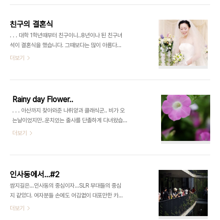
친구의 결혼식
. . . 대학 1학년때부터 친구이니..8년이나 된 친구녀
석이 결혼식을 했습니다. 그때보다는 많이 아름다워
진 이쁜 새색시가 되었더군요~ 그런데...이녀석의 결
더보기
혼식 스냅사진을 제가 찍어주기로 몇달전부터 약속
을 하였고 그것을 지키기 위해 3시 결혼식을 10시가
조금 넘은 시간에 아산에서 서울 종로로 출발하였습
니다. 그러나 그날따라 도로에 왜이리도 사고가 많은
Rainy day Flower..
것인지... 차고 꼼짝하지 않는구간이 너무나 많았습니
. . . 아산까지 찾아와준 나뤼양과 클래식군.. 비가 오
다. 그리고 라디오에서 흘러나오는 교통방송은...서울
는날이었지만..운치있는 출사를 단촐하게 다녀왔습
종로구 쪽을 지나는 행사행렬 3천여명때문에 정체현
니다. 맛있는 칼국수도 먹고..즐거운 하루였네요. 여
더보기
상이 극심하다는 방송... 너무너무 미안한 마음에 운
러분들은 비오는 날...어떻게 보내셨나요..? . . . @ 꽃
전을 하면서도 안절 부절... 결국 예식 시간이 15분이
박람회에서 | 080917 [추억 보관 프로젝트]
지난.. 3시 15분에 도착.. 주차는 지애에게 맏기고 카
메라 가방을 들고 뛰어 올라갔지만....
인사동에서...#2
쌈지길은...인사동의 중심이자...SLR 부대들의 중심
지 같았다. 여자분들 손에도 어김없이 대포만한 카메
라들... 사람들 하나하나도 볼거리중 하나.. 가만히 있
더보기
으면 피사체가 되기 쉽다.. 이것처것 체험하는 그들