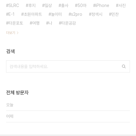
SLRC
후지
일상
출사
50마
iPhone
사진
E-1
초원아파트
놀이터
s2pro
정색시
민찬
타운포토
여행
나
타운공감
더보기
검색
전체 방문자
오늘
어제