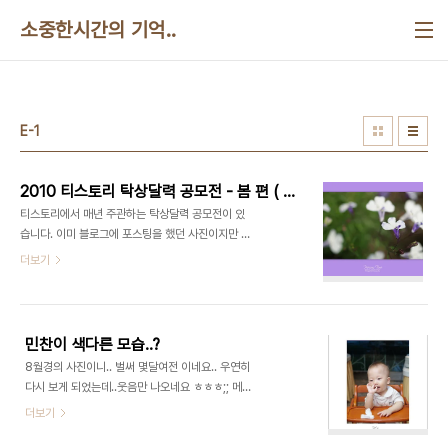
본문 바로가기
소중한시간의 기억..
E-1
2010 티스토리 탁상달력 공모전 - 봄 편 ( 봄의 전령사들 )
티스토리에서 매년 주관하는 탁상달력 공모전이 있
습니다. 이미 블로그에 포스팅을 했던 사진이지만 염
치 불구하고 재탕을..- _-; 아빠찍사이다보니 아이와
더보기
주변인들 사진이 대부분입니다. 골라봐도 봄 관련 사
진은 꽃사진 밖에는 없네요. 몇장 담아서 올려봅니다.
계절별로 분류해서 올려보도록 하겠습니다. 이쁘게
봐주세요! 봄을 알리는 전령사들 # 1 # 2 # 3 # 4 #
민찬이 색다른 모습..?
5 # 6 # 7 # 8 # 9 # 10 # 11 # 12 # 13 # 14
8월경의 사진이니.. 벌써 몇달여전 이네요.. 우연히
다시 보게 되었는데..웃음만 나오네요 ㅎㅎㅎ;; 메롱
쟁이 녀석..ㅋㄷ ^^ :) . . . 20060812 |아빠와 함
더보기
께.. [추억 보관 프로젝트]