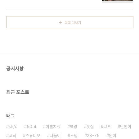
때 강원도를 탐방했던 저희 가족의 여행기입니다. 도
움이 되실지 모르겠지만 강원도의 매력을 느껴보셨
으면 합니다. ^-^)/ 무릉계곡....내가 근무하는 직장의
협력 업체 대리님게서 추천해주셨던 무릉계곡... 무릉
목록 더보기
반석에서 앉아서 쉬다가 한 30분 정도 걸리는 용추
폭포에 올라가면 좋을것이라는 조언을 듣고...마지막
코스로 정한 무릉계곡에 도착했다. 처음 그곳에 도착
하니.. 산등성이에 안개가 휘감고 있는 모습하며..정
말 웅장한 느낌과 시원함을 자아내는 모습에..와~ 역
시나 오길 잘했다 하는 생각과 함께 무릉계곡을 오르
기 시작했다. 먼뜻인지 알수는 없지만....무엇..
공지사항
최근 포스트
태그
slr/c
50.4
이빨치료
역광
햇살
코포
민찬이
코닥
스튜디오
나들이
스냅
28-75
원이