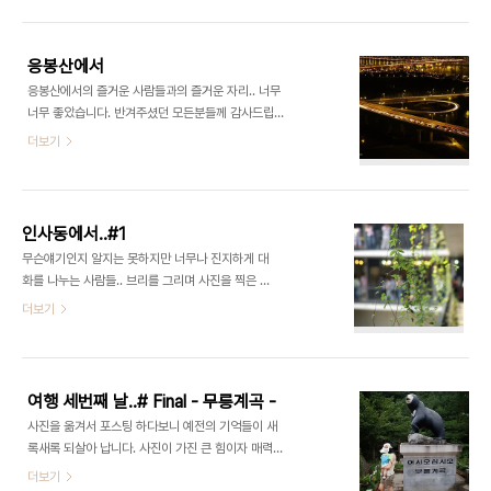
과..그들의 색 하나하나를 바라보는 나.. 어김없이 어
딜가나...나의 주 피사체.... 풍선으로 민찬이 꼬시기
성공.. 사진은 많이 찍지 못했지만...보기 드믄 거리의
응봉산에서
느낌이 좋았던 인사동..다음에 갔을땐 좀 더 자세히
응봉산에서의 즐거운 사람들과의 즐거운 자리.. 너무
바라보고 싶다.. . . . @ 인사동에서 | 060902 [추
너무 좋았습니다. 반겨주셨던 모든분들께 감사드립
억 보관 프로젝트]
니다. ^^ . . . @ 응봉산에서 | 080902 [추억 보관
더보기
프로젝트]
인사동에서..#1
무슨얘기인지 알지는 못하지만 너무나 진지하게 대
화를 나누는 사람들.. 브리를 그리며 사진을 찍은 외
국인.. 인사동의 명물이란다.. 항상 사진으로만 봐오
더보기
던 인사동 쌈지길은...낯설지가 않았다.. 동행한 마야
군과...민찬이.. 마야....민찬이 괴롭히다...( 사실 이날
마야는 민찬이를 잘 봐줘서 참 고마웠다. ) 어딜 가든
동행하는 우리 가족... 찬이와 함께 다니면서 셔터수
여행 세번째 날..# Final - 무릉계곡 -
가 많이 줄기는 했지만.. 그래도 함께한다는데 큰 의
사진을 옮겨서 포스팅 하다보니 예전의 기억들이 새
미가 있다. 찬이가 커갈수록 엄마는 더 힘들어요.. 민
록새록 되살아 납니다. 사진이 가진 큰 힘이자 매력이
찬쟁이.. =) . . . @ 인사동에서 | 060902 [추억 보
겠지요? 지금 올라가는 포스팅은 2006년 여름휴가
더보기
관 프로젝트]