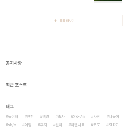
나이인가... 싶다. . . . # 6 하긴 머... 좋아하는데 나
이가 무슨 상관이겠냐 만은.. 행복한 미소를 담는..
목록 더보기
공지사항
최근 포스트
태그
놀이터
민찬
역광
출사
28-75
사진
나들이
slr/c
여행
후지
원이
이빨치료
코포
SLRC