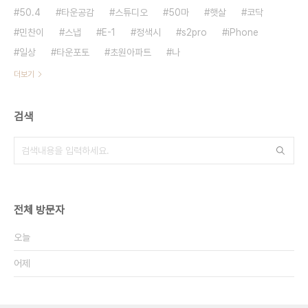
50.4
타운공감
스튜디오
50마
햇살
코닥
민찬이
스냅
E-1
정색시
s2pro
iPhone
일상
타운포토
초원아파트
나
더보기
검색
전체 방문자
오늘
어제