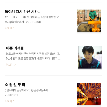
고르는 방법에 대한 팁을 조금 드릴께요. 1. 사진을
촬영한후 최초 모니터링할때 맘에드는 사진을 선..
돌이켜 다시 만난 시간..
# 1 . . . # 2 . . . 아이와 함께하는 주말의 행복한 오
후.. @놀이터에서 | 20080308
더보기
이쁜 녀석들
블로그를 이사하면서 누락된 사진을 발견했습니다.
[-_-] 왠지 모를 찜찜함(?)에 새로히 퍼다 나르기 신
공을 펼쳐야겠습니다 ㅎㅎ # 1 언제나..보고 있으면
더보기
맘이 편해지는 착한녀석.. ^^ . . . # 2 어쩔수 없었
다...미란이의 표정을 자세히 보여주기 위해서는.. 최
고!! ^^b . . . # 3 그들의 사진과 함께한...무리
들..-0-; . . . # 6 어찌 이리 똑같이 생겼냐 ~ ㅎㅎ; .
소 원 갈 무 리
. . # 7 좋아? ^^ . . . # 8 . . . # 7 좋덴다.. 전선생...
( 클릭해서 감상하세요 ) @남강유등축제 |
ㅎㅎ; 엽기 표정의 달인~ -0-b . . . # 8 . . . # 9 . .
20081011
. # 10 툭눈이가 전해준 구공이와 함께 행복한 사진
더보기
생활을..^^ . . . # 11 항상 얌전한듯한 툭눈이.. 그러
나 이녀석의 사진에는 항상..