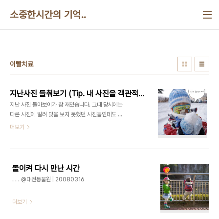
본문 바로가기
소중한시간의 기억..
이빨치료
지난사진 들춰보기 (Tip. 내 사진을 객관적으로 바라보는 사진 선별법? )
지난 사진 돌아보이가 참 재밌습니다. 그때 당시에는
다른 사진에 밀려 빛을 보지 못했던 사진들인데도 지
금 보면 하나 둘 다시금 눈에 뛰는 사진들이 태어나고
더보기
있네요. 시간이란 이름의 달콤함이 더욱 추억을 소중
하게 만들어 주는것 같습니다. 위의 사진도 아이가 수
두에 걸려 힘들어 하던때에 나가서 담은 사진인데 어
찌나 눈오는걸 좋아하던지~ 저녀석의 저 눈웃음을
돌이켜 다시 만난 시간
보고 있노라면 지금도 웃음이 지어집니다. ㅎㅎ; 여러
. . . @대전동물원 | 20080316
분도 포스팅했던 당시의 사진 말고 하드속에 한참동
안이나 잠들어 있는 사진들을 다시 한번 꺼내어 보세
더보기
요~ 소중하디 소중한 나의 추억들이 빛을 보지 못한
채 잠들어있는지도 모르잖습니까? ^^ + TIP. 사진을