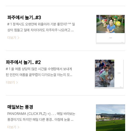
파주에서 놀기..#3
# 1 정색시도 오랫만에 외출이라 기분 좋았지? ^^ 일
상이 힘들고 일에 치이더라도 자주자주 나오려고 노
력하자! . . . # 2 우리가족의 그림자 놀이 . . . # 3 엽
더보기
기적이다만 즐겁구나 ㅎㅎ; . . . # 4 쪽쪽~ ㅋ . . . #
5 이제 정색시 사진 이쁘게 찍어주기 프로젝트에 들
어가 봐야할것도 같다. 아직도 신랑 카메라 앞에서 어
색한 정색시 .. ㅋ . . . # 6 처형~ 즐거워 보이시니 저
파주에서 놀기.. #2
도 좋네요 ^^ 민찬이 이뻐해줘서 항상 감사해요~ . . .
# 1 올 여름 상당히 많은 시간을 수영장에서 보내게
# 7 . . . # 8 ㅎㅎ;; 어디가면 가족인줄 알겠; . . . #
된 민찬이 여름을 끝무렵이 다가오는걸 아는지 모르
9 ^^ . . . # 10 정현씨도 민찬이 이뻐해줘서 고마워
는지 임진각의 자그마한 물가에서도 저렇게 좋아하
더보기
요~ 덕분이 많이 편해요 저희가 ㅎㅎ; . . . # 11 민찬
는 모습 . . . # 2 아들~ 그렇게 신나냐? ^^ . . . # 3
이를 가장 많이 웃게 해주는 사람.. 엄마....
오랫만에 나들이에 함께한 처형과 그 일행들~ 다들
오랫만에 나온것은 마찮가지인.. 즐거워 하는 모습
들.. 뭐...나도 오랫만에 참 즐거웠던 시간이다. . . . #
매일보는 풍경
4 쩜프쩜프~ 단체사진때 쩜프샷 만큼 다이나믹하고
PANORAMA (CLICK PLZ) =) . . . 매일 바라보는
재밌는 사진도 없는것 같다 ^^ . . . # 5 민찬이가 나
풍경이기도 하지만 매일 다른 풍경.. 아침에 눈을 떳
이가 조금씩...아니 한달 두달 커가면서 좋아하는 놀
을때 하늘이 보인다는 것은 생각보다 기분좋은 일..
더보기
거리가 달라지는것 같다~ 벌써 연 날리는걸 좋아할