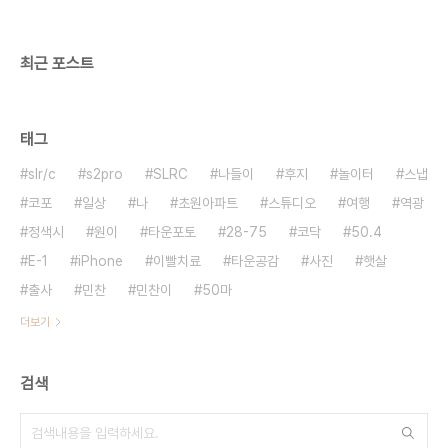
최근 포스트
태그
slr/c
s2pro
SLRC
나들이
후지
놀이터
스냅
코포
일상
나
초원아파트
스튜디오
여행
역광
정색시
원이
타운포토
28-75
코닥
50.4
E-1
iPhone
이빨치료
타운공감
사진
햇살
출사
민찬
민찬이
50마
더보기
검색