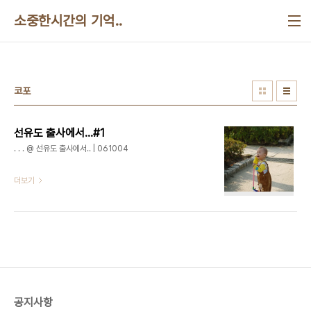
본문 바로가기
소중한시간의 기억..
코포
선유도 출사에서...#1
. . . @ 선유도 출사에서.. | 061004
더보기
공지사항