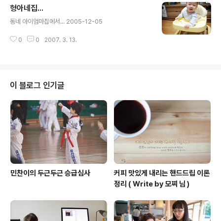
형아네집...
글 내용
동네 아이엄마집에서... 2005-12-05
0
0
2007. 3. 13.
이 블로그 인기글
민찬이의 두근두근 승급심사
커피 맛있게 내리는 핸드드립 이론
정리 ( Write by 모찌 님 )