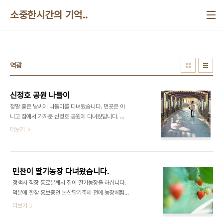
본문 바로가기
소중한시간의 기억..
역광
신정호 공원 나들이
정말 좋은 날씨에 나들이를 다녀왔습니다. 먼곳은 아
니고 집에서 가까운 신정호 공원에 다녀왔답니다. 멀
고 가까운것이 아니라 좋은날씨와 가을의 모습만으
더보기
로도 한껏 기분전환이 되는 즐거운 시간이었습니다.
오랫만에 나가서 그런지 민찬이도 색시도 참 좋아하
는 모습이었습니다. 나들이는 나서기가 귀찮지 나가
고나면 항상 좋은것 같습니다. 게으른 엉덩이를 바쁘
민찬이 딸기농장 다녀왔습니다.
게 해야할 때인것 같습니다. # 1 공원 초입부부터 지
정색시 직장 동료분께서 집이 딸기농장을 하십니다.
나가는 터널에 옛 위인들의 주옥같은 글들이 남겨져
덕분에 한참 홍보중인 논산딸기축제 전에 농장체험
있습니다. 엄마와 읽어내려가는 모습이 꾀나 기특합
을 다녀오게 되었습니다. 원래 체험을 하게 해주는 농
더보기
니다. # 2 # 3 엄마와 얼굴 부비부비 하는것은 언제
장이 아니다보니 딸기를 수확해보는것 이외에 잼을
까지 저럴까요? ㅎㅎ # 4 초등학교 졸업식때 지금 민
만든다던지 떡을 만드는 체험을 하지는 못했지만 맛