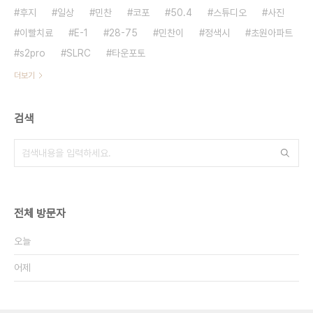
후지
일상
민찬
코포
50.4
스튜디오
사진
이빨치료
E-1
28-75
민찬이
정색시
초원아파트
s2pro
SLRC
타운포토
더보기
검색
전체 방문자
오늘
어제