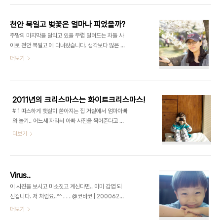
찬이의 자세를 하고 찍은 사진이 있었습니다. 왠지모
난 딸기를 바로 따서 먹어볼수 있었다는것 만으로도
르게 싱크로되어 혼자 기분이 묘합니다. # 5 언제나
충분히 즐거운 체험이었습니다. 민찬이가 좋아했던
그렇..
천안 북일고 벚꽃은 얼마나 피었을까?
것은 말할것도 없구요! 덕분에 민찬이가 따온 딸기 집
주말의 마지막을 달리고 있을 무렵 밀려드는 차들 사
에 가져와서 한참을 맛있게 먹었습니다. 동료분 감사
이로 천안 북일고 에 다녀왔습니다. 생각보다 많은 인
합니다! 새콤달콤 딸기! 정말 맛있었습니다. ^^ 아이
파에 밀려 차도 오래 걸리고 사람도 오래 걸렸습니다.
더보기
들이 직접 딸기를 따서 먹으니까 신기해서 그런지 무
그렇지만 그 시간을 투자한것만큼은 예쁜 벚꽃을 만
척이나 좋아하고 맛있어 합니다.논산에서 딸기체험
날수가 있었답니다. 저희가 다녀온 15일이 아닌 다음
을 하고 있으니 한번 참가해 보시는것도 좋을것 같습
주에 가보신다면 더욱 만개한 벚꽃을 볼 수 있지 않을
니다 ^^ 한바구니는 정말 금세 따더군요 ^^ 덜익은 딸
까 생각합니다. 천안 부근에 사시는 분들은 참고하세
기를 따지 못..
2011년의 크리스마스는 화이트크리스마스!
요 ^^ 아참~ 부근에서 차 밀릴것은 각오하시고 가셔
# 1 따스하게 햇살이 쏟아지는 집 거실에서 엄마아빠
야 합니다!! 꼬맹이때 다녀왔을때에 비하면 지금은 무
와 놀기.. 어느세 자라서 아빠 사진을 찍어준다고 카
척이나 큰 어린이가 된 민찬이!나름 의젓해진 초등학
메라를 들고 있는 김민찬 # 2 크리스마스에 소복히
더보기
생이십니다! 늦으막히 갔지만 요즘엔 해가 길어져서
내려앉은 눈을 보고 가만히 있을수 없어 온가족이 밖
제가 좋아하는 빛을 만나서 행복했습니다. 폐인이라
으로 나왔습니다. 많이 좋아하는 민찬이를 보니 참 좋
고 사진찍지 말라고 했지만.. 뭐 꽃놀이와서 사진한장
네요~ # 3 집앞 중학교 운동장은 아직도 눈이 많이
안남길수가 있나요 ㅎㅎ 엄마만 있으면 세상 어딜가..
쌓여있는 상태였고 눈을 보자마자 이렇게 누워보라
Virus..
며 민찬이에게 알려주는 지애.. 퍼덕이며 즐거워하는
이 사진을 보시고 미소짓고 계신다면.. 이미 감염 되
모습을 담는 나..^^ # 4 엄마랑 이리저리 뛰어다니며
신겁니다. 저 처럼요..^^ . . . @코바코 | 2000627
놀고 있는 민찬이 자세히 보면 엄마가 던진 눈 한움큼
SLR/C + Tamron 28-75 F2.8
더보기
이 얼굴에 맞은 순간~ 이후엔 삐진척 연기에 들어간
것은 말할것도 없는 일.. # 5 # 6 엄마와 함께 새끼