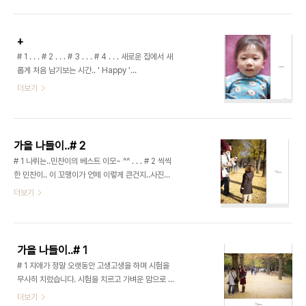
이글루 만들어보기.. 아빠는 사진찍기 놀이~ # 7 지
애가 더 열심히 만들어 놓은 이..
+
# 1 . . . # 2 . . . # 3 . . . # 4 . . . 새로운 집에서 새
롭게 처음 남기보는 시간.. ' Happy '
@20080302 | 집에서 SLR/C + EF 50.4
더보기
가을 나들이..# 2
# 1 나뤼는..민찬이의 베스트 이모~ ^^ . . . # 2 씩씩
한 민찬이.. 이 꼬맹이가 언제 이렇게 큰건지..사진으
로 남겨놓지 않았더라면 이전의 민찬이 모습은 상상
더보기
하기 힘들지도 모르겠어요 ^^ . . . # 3 따스한...햇
살...^^ . . . # 4 너무나 따스한 햇살에...그늘로는 가
지 않고 햇빛쪽에서만 ㅎㅎ;; . . . # 5 ^^)/ 여기봐
~~~ . . . # 6 파아란...가을 하늘과 단풍.. 그곳에 함
가을 나들이..# 1
께한 우리들.. . . . # 7 가장 빛나던 우리 아들...^^ . .
# 1 지애가 정말 오랫동안 고생고생을 하며 시험을
. # 8 칙칙 폭폭.. . . . # 9 거북이 등에탄 민찬..ㅎㅎ;
무사히 치렀습니다. 시험을 치르고 가벼운 맘으로 떠
. . . # 10 씩씩도 하여라~ . . . # 11 가을은 정말 완연
났던 남이섬.. 새벽 바람을 가르며 남이섬에 도착.. 첫
더보기
하게 물들어있더군요. 이제는 저만치 가버릴듯한 풍