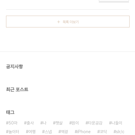
배를 타고 들어갔음에도 많은 사람들이 있더군요 ^^ .
요로운 가을담기.. . ..
. . # 2 새벽의 공기는 너무나도 차갑고 알싸해서.. 어
린 민찬이가 견디기엔 무리가 있었답니다 ^^ 그럴땐
따뜻한 엄마등이 최고~ ^^ . . . # 3 차가워진 손으로
목록 더보기
MF 포커싱을 잡자니.. 핀이 엉망이네요..그렇지만 우
리 지애랑 찬이의 표정은 잘 살아있으므로 성공! ^^ .
. . # 4 엄마는 눈을 감았으되...민찬이의 표정때문에
ㅎㅎ; 이녀석 요즘 하는짓이 너무 새롭습니다 ^^* . .
. # 5 빠질수 없는 단체사진~ ^^ 드디어 가봤습니
다.. 새벽 남이섬.. . . . # 6 나..
공지사항
최근 포스트
태그
50마
출사
나
햇살
원이
타운공감
나들이
놀이터
여행
스냅
역광
iPhone
코닥
slr/c