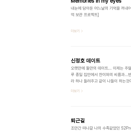
Memories in my eyes
내눈에 담아둔 어느날의 기억을 꺼내어 보며.
억 보관 프로젝트]
더보기
신정호 데이트
오랫만에 둘만의 데이트... 이제는 주말
루 종일 집안에서 찬이와의 씨름과...
라 하나 들려주고 같이 나들이 하는것이 
아이를 키워보신 분들은 잘 아실껍니다 
더보기
때에 비하면 참 좋은 시절이랍니다 ㅎ
퇴근길
조만간 떠나갈 나의 수족같았던 S2Pro