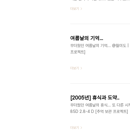
무엇을 느꼈는지도 모른체.... . . . 
더보기
20051207 [추억 보관 프로젝트]
여름날의 기억...
무더웠던 여름날의 기억... @월미도 | 20
프로젝트]
더보기
[2005년] 휴식과 도약..
무더웠던 여름날의 휴식... 또 다른 시작을 
85D 2.8-4 D [추억 보관 프로젝트]
더보기