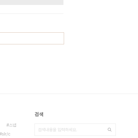
검색
스냅
slr/c