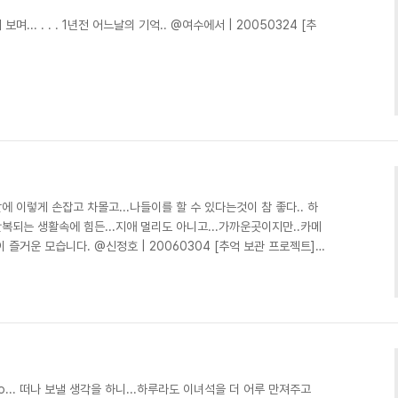
.. . . . 1년전 어느날의 기억.. @여수에서 | 20050324 [추
에 이렇게 손잡고 차몰고...나들이를 할 수 있다는것이 참 좋다.. 하
반복되는 생활속에 힘든...지애 멀리도 아니고...가까운곳이지만..카메
즐거운 모습니다. @신정호 | 20060304 [추억 보관 프로젝트]
^^;; 아이데리고 한번 밖에 나가는일이 얼마나 힘들지요.. 지금은 그
ㅎ 쑥쑥자란 민찬이를 보고 있노라면 시간이 참 빠르게 느껴지네요 ^^
... 떠나 보낼 생각을 하니...하루라도 이녀석을 더 어루 만져주고