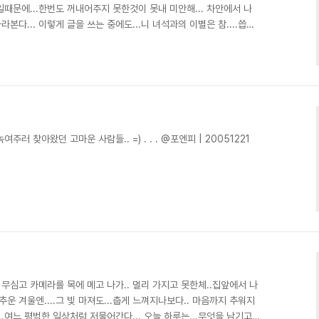
쁜 일때문에...한번도 꺼내어주지 못한것이 못내 미안해... 차안에서 나
바라본다... 이렇게 글을 쓰는 중에도...니 녀석과의 이별은 참....씁쓸
0303 [추억 보관 프로젝트] 갑자기 떠나보낸 S2pro가 생각나네요..
주러 찾아왔던 고마운 사람들.. =) . . . @포엔피 | 20051221
. 무심고 카메라를 목에 메고 나가.. 멀리 가지고 못한체..집앞에서 나
게 추운 겨울엔....그 빛 마져도...춥게 느껴지나보다.. 마음까지 추워지
...여느 평범한 일상처럼 저물어간다... 오늘 하루는...무엇을 남기고...