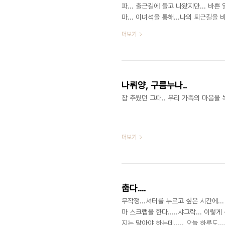
파... 출근길에 들고 나왔지만... 바
마... 이녀석을 통해...나의 퇴근길을 
하고..아쉽구나... @퇴근길 | 2006
더보기
첫 정이었는디 아흑......ㅠㅠ
나뤼양, 구름누나..
참 추웠던 그때.. 우리 가족의 마음을 녹여
더보기
춥다....
무작정...셔터를 누르고 싶은 시간에..
마 스크랩을 한다.....샤그락... 이렇
지는 말아야 하는데..... 오늘 하루도..