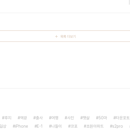
목록 더보기
후지
역광
출사
여행
사진
햇살
50마
타운포토
일상
iPhone
E-1
나들이
코포
초원아파트
s2pro