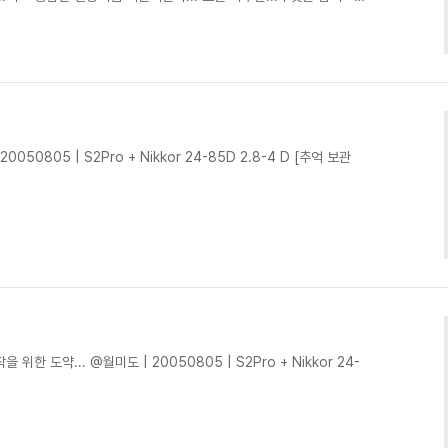
@ 입김 불어가며.. 무작정 셔터를 끊기 위해 나간 집앞에서.. |
050805 | S2Pro + Nikkor 24-85D 2.8-4 D [추억 보관
위한 도약... @월미도 | 20050805 | S2Pro + Nikkor 24-