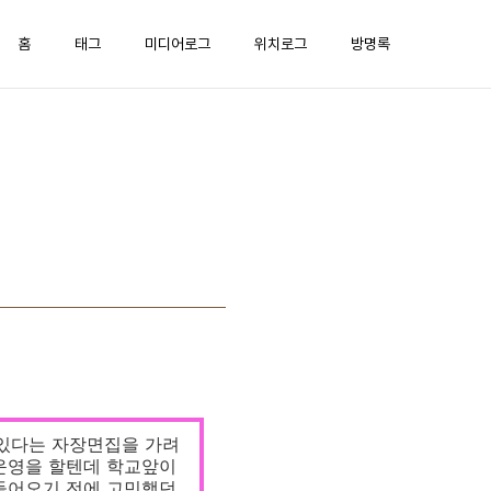
홈
태그
미디어로그
위치로그
방명록
맛있다는 자장면집을 가려
 운영을 할텐데 학교앞이
 들어오기 전에 고민했던