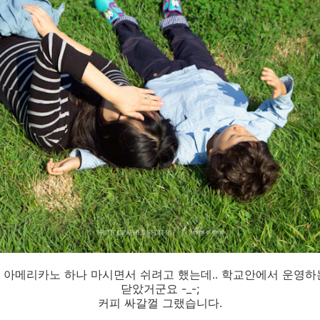
 아메리카노 하나 마시면서 쉬려고 했는데.. 학교안에서 운영하
닫았거군요 -_-;
커피 싸갈껄 그랬습니다.