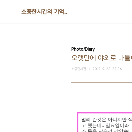
본문 바로가기
소중한시간의 기억..
Photo/Diary
오랫만에 야외로 나들
소중한시간
2012. 9. 23. 22:36
멀리 간것은 아니지만 
고 했는데.. 일요일이라
라 문을 닫은것 같았습니