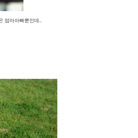
곤 엄마아빠뿐인데..