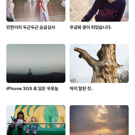
민찬이의 두근두근 승급심사
무궁화 꽃이 피었습니다.
iPhone 3GS 로 담은 우포늪
하지 말란 짓..