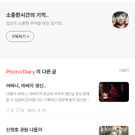
로그 정보
소중한시간의 기억..
일상의 소중한 추억을 담는 일기장..
구독하기
더보기
Photo/Diary
의 다른 글
어머니, 아버지 생신..
글 내용
다행이 어머니, 아버지가 부근에 사셔서 생신날 항상 함께
할 수 있음에 감사합니다. 기록하고 저장해 놓지 않으면 나
중에 후회할일들이 생길지 몰라 블로그에도 그록하려 합니
0
0
2012. 11. 17.
다. 언젠간 더 없이 소중한 영상이 될것이라는 생각을 하
며.. 아버지 생신날.. 어머니 생신날..
신정호 공원 나들이
글 내용