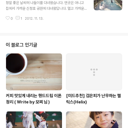
정말 좋은 날씨에 나들이를 다녀왔습니다. 먼곳은 아니고
집에서 가까운 신정호 공원에 다녀왔답니다. 멀고 가까운
것이 아니라 좋은날씨와 가을의 모습만으로도 한껏 기분전
0
1
2012. 11. 13.
환이 되는 즐거운 시간이었습니다. 오랫만에 나가서 그런
지 민찬이도 색시도 참 좋아하는 모습이었습니다. 나들이
는 나서기가 귀찮지 나가고나면 항상 좋은것 같습니다. 게
으른 엉덩이를 바쁘게 해야할 때인것 같습니다. # 1 공원
초입부부터 지나가는 터널에 옛 위인들의 주옥같은 글들이
이 블로그 인기글
남겨져 있습니다. 엄마와 읽어내려가는 모습이 꾀나 기특
합니다. # 2 # 3 엄마와 얼굴 부비부비 하는것은 언제까지
저럴까요? ㅎㅎ # 4 초등학교 졸업식때 지금 민찬이의 자
세를 하고 찍은 사진이 있었습니다. 왠지모르게 싱크로되
어 혼자 기분이 묘합니다. # 5 언제나 그렇..
커피 맛있게 내리는 핸드드립 이론
[미드추천] 검은피가 난무하는 헬
정리 ( Write by 모찌 님 )
릭스(Helix)