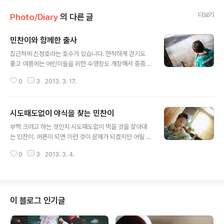
더보기
Photo/Diary
의 다른 글
민찬이와 함께한 출사
글 내용
집근처에 신정호라는 호수가 있습니다. 한적하게 걷기도
좋고 여름에는 어린이들을 위한 수영장도 개장해서 종종
찾게되는 곳 입니다. 집에서 가깝기도 하구요~ 민찬이가
0
3
2013. 3. 17.
이제 벌써 9살이 되어 아빠와 함께 출사라는걸 갈만한 나
이가 되었습니다. 요즘 부쩍 사진에 대해 관심도 높아졌구
요~ 짬짬히 시간을 내서 이녀석과 출사를 다녀볼 생각입니
시도때도없이 야식을 찾는 민찬이
다. 카메라를 들고 사진을 찍는 뒷모습을 보고 있노라니
글 내용
'아..이녀석 많이 컷네..' 라는 생각이 절로 듭니다. ^^ ... @
부쩍 크려고 하는 것인지 시도때도없이 먹을 것을 찾아대
신정호에서 | 20120228
는 민찬이. 어른이 되면 이런 것이 문제가 되겠지만 어릴 때
는 먹고 싶을때 잘 먹이는 게 중요하겠지? 하는 마음으로
0
3
2013. 3. 4.
그냥 둡니다. ㅎㅎ 아빠 닮지 말고 엄마 닮아서 키가 쭉쭉
컸으면 좋겠습니다. 아무래도~ 키가 큰 것이 여러모로 유
리한 세상이니까! 그나저나.. 캐논의 JPG 계조는 유리장
같구나... -_-; ... @20130304 | 집에서
이 블로그 인기글