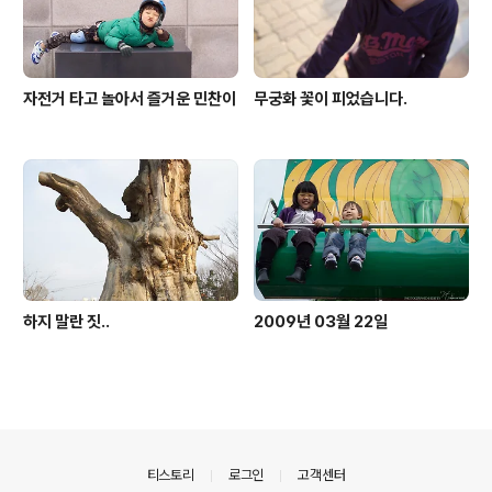
자전거 타고 놀아서 즐거운 민찬이
무궁화 꽃이 피었습니다.
하지 말란 짓..
2009년 03월 22일
의안내
티스토리
로그인
고객센터