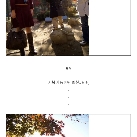
# 9
거북이 등에탄 민찬..ㅎㅎ;
.
.
.