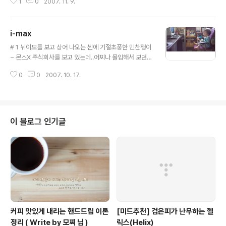
1
0
2007. 11. 9.
에도 많은 사람들이 있더군요 ^^ . . . # 2 새벽의 공기는 너
무나도 차갑고 알싸해서.. 어린 민찬이가 견디기엔 무리가
있었답니다 ^^ 그럴땐 따뜻한 엄마등이 최고~ ^^ . . . # 3
i-max
차가워진 손으로 MF 포커싱을 잡자니.. 핀이 엉망이네요..
글 내용
그렇지만 우리 지애랑 찬이의 표정은 잘 살아있으므로 성
# 1 뉘이모를 보고 상어 나오는 씬에 기절초풍한 민찬쟁이
공! ^^ . . . # 4 엄마는 눈을 감았으되...민찬이의 표정때문
~ 몬스X 주식회사를 보고 있는데..어찌나 몰입해서 보던
에 ㅎㅎ; 이녀석 요즘 하는짓이 너무 새롭습니다 ^^* . . . #
지.. " 민찬아~ 무서울땐 꼭 껴안아~~ " 엄마가 건네준 쿠
5 빠질수 없는 단체사진~ ^^ 드디어 가봤습니다.. 새벽 남
0
0
2007. 10. 17.
션..^^ . . . # 2 잠시 안고 있더니.. 이내 휙~ 하고 던져버리
이섬.. . . . # 6 나..
고 어느세 손에 들고 있는 뒤집개~ ㅎㅎ; . . . # 3 그 모습이
너무나 귀여워서 사진에 담고 있다가 " 아빠 바바 민찬~~ "
휙~~~~~ -_-;; . . . . . . @ 집에서 | 20071014
이 블로그 인기글
커피 맛있게 내리는 핸드드립 이론
[미드추천] 검은피가 난무하는 헬
정리 ( Write by 모찌 님 )
릭스(Helix)