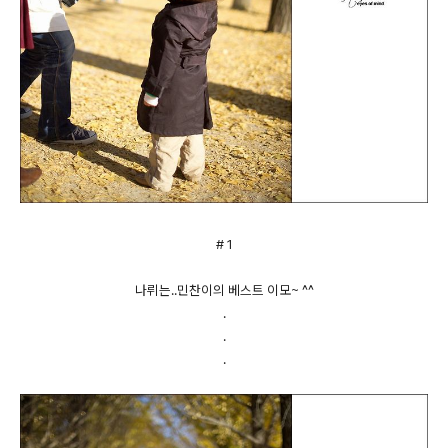
# 1
나뤼는..민찬이의 베스트 이모~ ^^
.
.
.