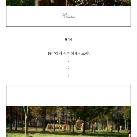
# 14
용감하게 씩씩하게~ 으쌰!
.
.
.