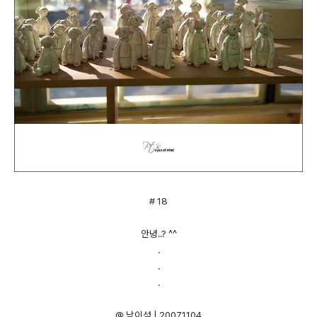
# 18
안녕..? ^^
.
.
.
@ 남이섬 | 20071104