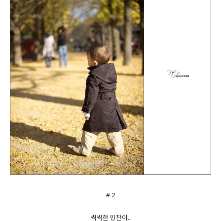
# 2
씩씩한 민찬이..