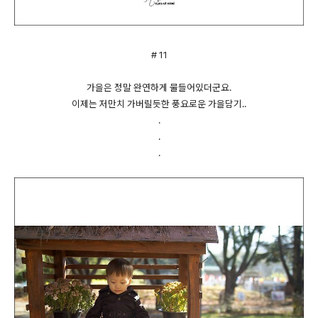
# 11
가을은 정말 완연하게 물들어있더군요.
이제는 저만치 가버릴듯한 풍요로운 가을담기..
.
.
.