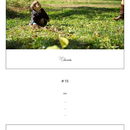
# 15
^^
.
.
.