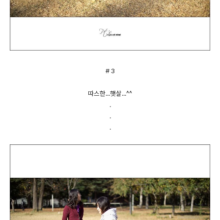
# 3
따스한...햇살...^^
.
.
.