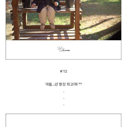
# 12
아들...넌 항상 최고야! ^^
.
.
.