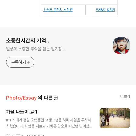
강원도 춘천시 남산면
크게보기
|
길찾기
로그 정보
소중한시간의 기억..
일상의 소중한 추억을 담는 일기장..
구독하기
더보기
Photo/Essay
의 다른 글
가을 나들이..# 1
글 내용
# 1 지애가 정말 오랫동안 고생고생을 하며 시험을 무사히
치렀습니다. 시험을 치르고 가벼운 맘으로 떠났던 남이섬..
새벽 바람을 가르며 남이섬에 도착.. 첫배를 타고 들어갔음