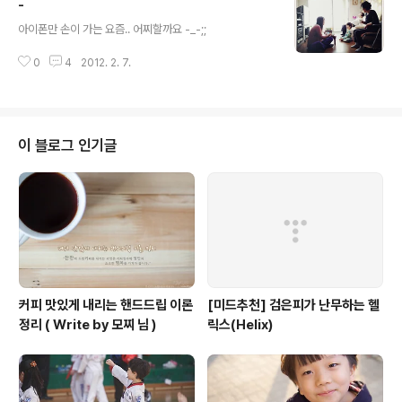
-
를 앉으면 수업에 집중하기 힘들것 같은 느낌 # 11 컬러패
글 내용
턴은 사진찍는 사람의 가슴을 뛰게한다. # 12 컬러패턴은
아이폰만 손이 가는 요즘.. 어찌할까요 -_-;;
사진찍는 사람의 가슴을 뛰게한다. - 2 # 13 SNS 이웃에
게 학교 입학 선물로 아이스크림 받은 민찬이
0
4
2012. 2. 7.
이 블로그 인기글
커피 맛있게 내리는 핸드드립 이론
[미드추천] 검은피가 난무하는 헬
정리 ( Write by 모찌 님 )
릭스(Helix)