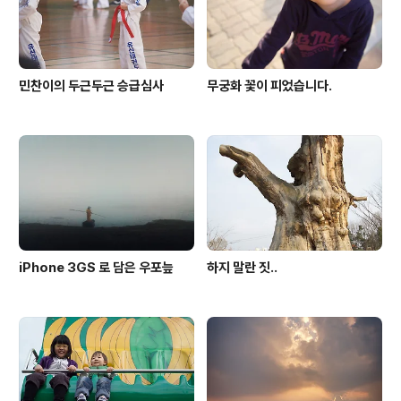
민찬이의 두근두근 승급심사
무궁화 꽃이 피었습니다.
iPhone 3GS 로 담은 우포늪
하지 말란 짓..