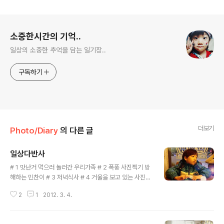
로그 정보
소중한시간의 기억..
일상의 소중한 추억을 담는 일기장..
구독하기
더보기
Photo/Diary
의 다른 글
일상다반사
글 내용
# 1 맛난거 먹으러 놀러간 우리가족 # 2 폭풍 사진찍기 방
해하는 민찬이 # 3 저녁식사 # 4 거울을 보고 있는 사진같
다는 혼자만의 생각? # 5 입학하는 기념으로 오랫만에 퍼
2
1
2012. 3. 4.
머한 민찬이 # 6 주말 아점을 준비하는 정색시 # 7 햇살
잘 드리우는 우리집 # 8 입학식 치루러 가기전 민찬이 # 9
고무고물 새로운 시작을 맡이한 아이들 # 10 저렇게 자리