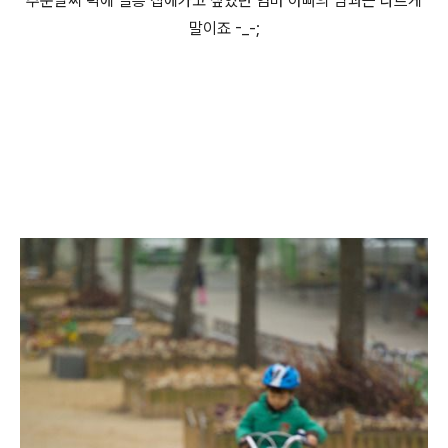
추운날씨 덕에 얼릉 집에가고 싶었던 엄마 아빠의 맘과는 다르게
말이죠 -_-;