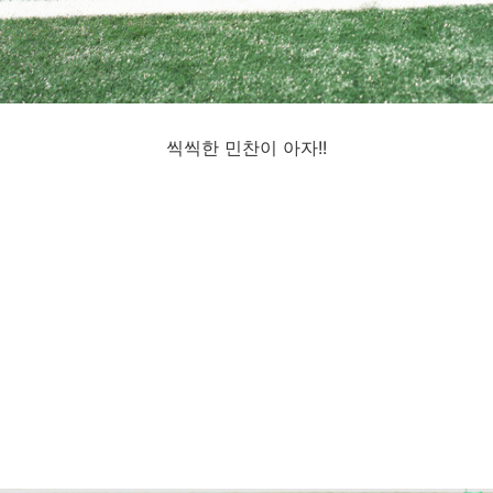
씩씩한 민찬이 아자!!