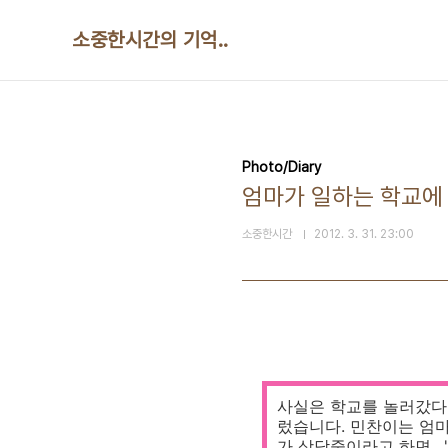
본문 바로가기
소중한시간의 기억..
Photo/Diary
엄마가 일하는 학교에
소중한시간
2012. 3. 31. 23:00
사실은 학교를 놀러갔다
렀습니다. 민찬이는 엄
가 상담중이라고 하면.. 