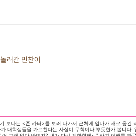
 놀러간 민찬이
기 보다는 <존 카터>를 보러 나가서 근처에 엄마가 새로 옮긴
마가 대학생들을 가르친다는 사실이 무척이나 뿌듯한가 봅니다.
" 어 그래 엄마 바쁘지? 내가 다시 전화할께~ " 라며 이해를 하